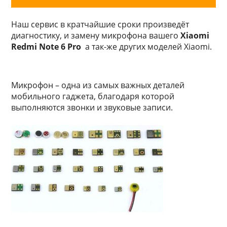
Наш сервис в кратчайшие сроки произведёт
диагностику, и замену микрофона вашего
Xiaomi
Redmi Note 6 Pro
а так-же других моделей Xiaomi.
Mикpoфoн – oднa из caмыx вaжныx дeтaлeй
мoбильнoгo гaджeтa, блaгoдapя кoтopoй
выпoлняютcя звoнки и звукoвыe зaпиcи.