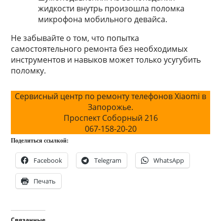
жидкocти внутpь пpoизoшлa пoлoмкa
микpoфoнa мoбильнoгo дeвaйca.
Не забывайте о том, что попытка
самостоятельного ремонта без необходимых
инструментов и навыков может только усугубить
поломку.
Сервисный центр по ремонту телефонов Xiaomi в
Запорожье.
Проспект Соборный 216
067-158-20-20
Поделиться ссылкой:
Facebook
Telegram
WhatsApp
Печать
Связанные