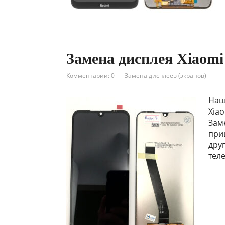
Замена дисплея Xiaomi
Комментарии: 0
Замена дисплеев (экранов)
Наш
Xiao
Зам
при
дру
тел