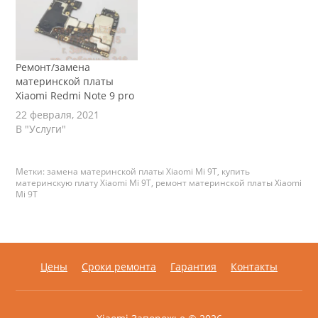
Его судьба является
типичными примером
того, что может
происходить при
разделении компании
Ремонт/замена
на два самостоятельных
материнской платы
бренда. Как показывают
Xiaomi Redmi Note 9 pro
данные с бенчмарка
22 февраля, 2021
Geekbench, Xiaomi Mi
В "Услуги"
9T…
Метки:
замена материнской платы Xiaomi Mi 9T
,
купить
материнскую плату Xiaomi Mi 9T
,
ремонт материнской платы Xiaomi
Mi 9T
Цены
Сроки ремонта
Гарантия
Контакты