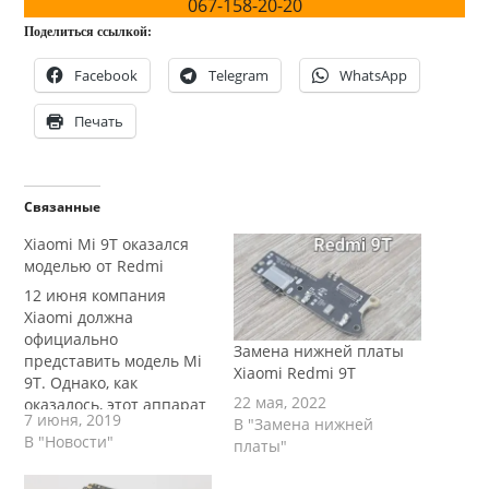
067-158-20-20
Поделиться ссылкой:
Facebook
Telegram
WhatsApp
Печать
Связанные
Xiaomi Mi 9T оказался
моделью от Redmi
12 июня компания
Xiaomi должна
официально
Замена нижней платы
представить модель Mi
Xiaomi Redmi 9T
9T. Однако, как
22 мая, 2022
оказалось, этот аппарат
7 июня, 2019
В "Замена нижней
уже присутствует на
В "Новости"
платы"
рынке и его нельзя
назвать новой моделью.