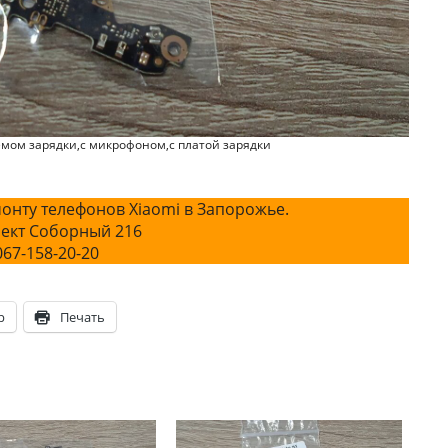
ёмом зарядки,с микрофоном,с платой зарядки
онту телефонов Xiaomi в Запорожье.
ект Соборный 216
067-158-20-20
p
Печать