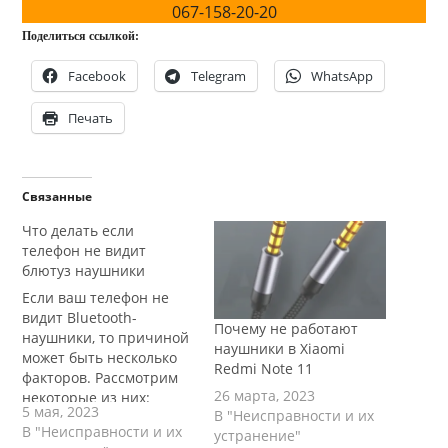
067-158-20-20
Поделиться ссылкой:
Facebook
Telegram
WhatsApp
Печать
Связанные
Что делать если
телефон не видит
блютуз наушники
Если ваш телефон не
видит Bluetooth-
Почему не работают
наушники, то причиной
наушники в Xiaomi
может быть несколько
Redmi Note 11
факторов. Рассмотрим
26 марта, 2023
некоторые из них:
5 мая, 2023
В "Неисправности и их
Проверьте, включен ли
В "Неисправности и их
устранение"
Bluetooth на телефоне.