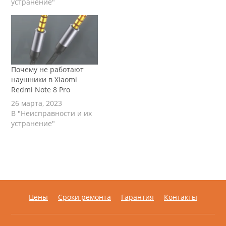
устранение"
Убедитесь, что функция
Bluetooth включена на
вашем телефоне.
Обычно это можно
сделать в настройках
телефона в разделе
"Bluetooth" или
Почему не работают
"Беспроводные сети".
наушники в Xiaomi
Проверьте, включены
Redmi Note 8 Pro
ли Bluetooth-наушники.
26 марта, 2023
Убедитесь, что ваши…
В "Неисправности и их
устранение"
Цены
Сроки ремонта
Гарантия
Контакты