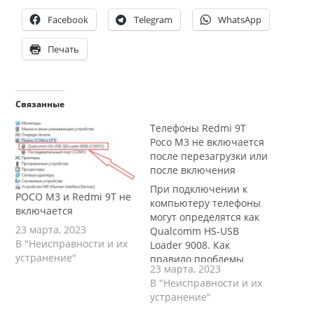
Facebook
Telegram
WhatsApp
Печать
Связанные
Телефоны Redmi 9T
Poco M3 не включается
после перезагрузки или
после включения
При подключении к
POCO M3 и Redmi 9T не
компьютеру телефоны
включается
могут определятся как
23 марта, 2023
Qualcomm HS-USB
В "Неисправности и их
Loader 9008. Как
устранение"
правило проблемы
23 марта, 2023
возникают с версией
В "Неисправности и их
платы V5. По статистике
устранение"
телефоны начинают