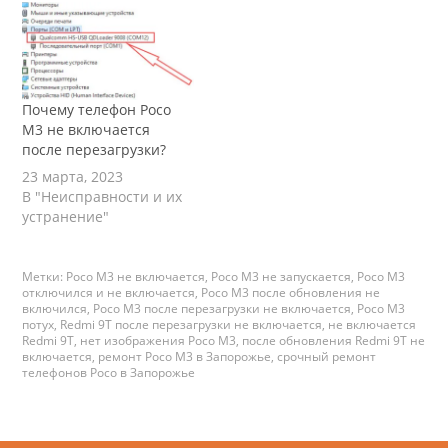
падать в аварийным
режим 9008 после года
или полтора активного
использования.
Особенно
чувствительными
Почему телефон Poco
телефоны данной
M3 не включается
конфигурации
после перезагрузки?
оказались к перепаду
23 марта, 2023
напряжений. Ремонт
В "Неисправности и их
осуществляется в
устранение"
нашем сервисном
центре…
Метки:
Poco M3 не включается
,
Poco M3 не запускается
,
Poco M3
отключился и не включается
,
Poco M3 после обновления не
включился
,
Poco M3 после перезагрузки не включается
,
Poco M3
потух
,
Redmi 9T после перезагрузки не включается
,
не включается
Redmi 9T
,
нет изображения Poco M3
,
после обновления Redmi 9T не
включается
,
ремонт Poco M3 в Запорожье
,
срочный ремонт
телефонов Poco в Запорожье