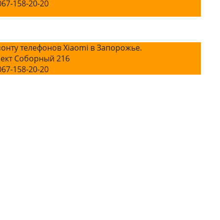
067-158-20-20
онту телефонов Xiaomi в Запорожье.
ект Соборный 216
067-158-20-20