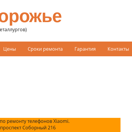
порожье
Металлургов)
Цены
Сроки ремонта
Гарантия
Контакты
по ремонту телефонов Xiaomi.
 проспект Соборный 216