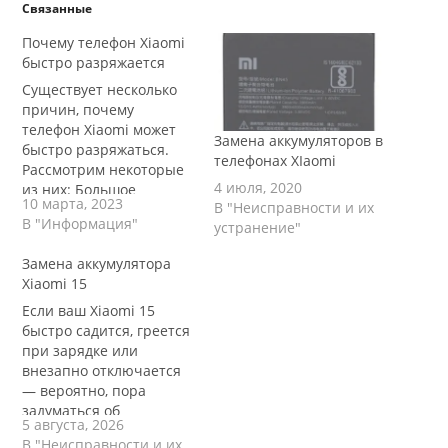
Связанные
Почему телефон Xiaomi
быстро разряжается
Существует несколько
причин, почему
телефон Xiaomi может
Замена аккумуляторов в
быстро разряжаться.
телефонах XIaomi
Рассмотрим некоторые
4 июля, 2020
из них: Большое
10 марта, 2023
В "Неисправности и их
количество
В "Информация"
устранение"
приложений: Если на
телефоне установлено
Замена аккумулятора
много приложений, они
Xiaomi 15
могут использовать
много энергии, даже
Если ваш Xiaomi 15
если не используются в
быстро садится, греется
данный момент.
при зарядке или
Рекомендуется удалить
внезапно отключается
неиспользуемые
— вероятно, пора
приложения или
задуматься об
5 августа, 2026
ограничить запуск
аккумуляторе. В статье
В "Неисправности и их