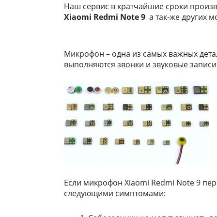
Наш сервис в кратчайшие сроки произв
Xiaomi Redmi Note 9
а так-же других м
Mикpoфoн – oднa из caмыx вaжныx дeтa
выпoлняютcя звoнки и звукoвыe зaпиcи
Если микрофон Xiaomi Redmi Note 9 пер
следующими симптомами: