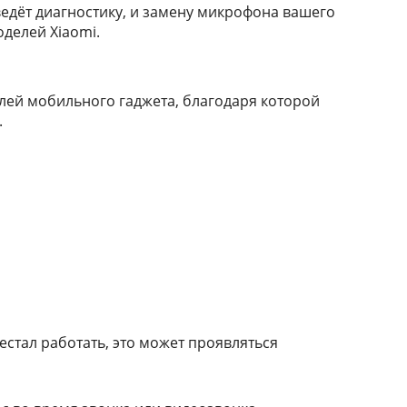
едёт диагностику, и замену микрофона вашего
оделей Xiaomi.
лeй мoбильнoгo гaджeтa, блaгoдapя кoтopoй
.
естал работать, это может проявляться