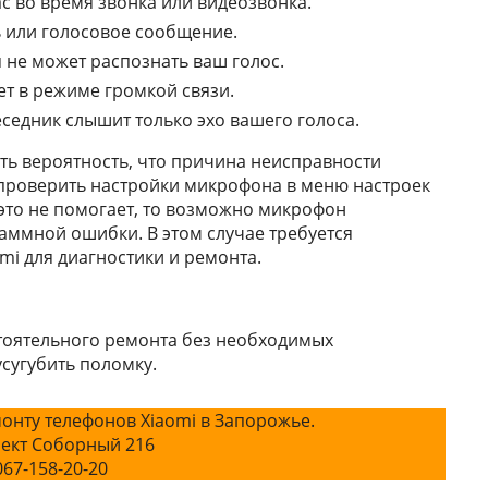
с во время звонка или видеозвонка.
ь или голосовое сообщение.
 не может распознать ваш голос.
т в режиме громкой связи.
седник слышит только эхо вашего голоса.
есть вероятность, что причина неисправности
проверить настройки микрофона в меню настроек
и это не помогает, то возможно микрофон
аммной ошибки. В этом случае требуется
mi для диагностики и ремонта.
стоятельного ремонта без необходимых
сугубить поломку.
онту телефонов Xiaomi в Запорожье.
ект Соборный 216
067-158-20-20