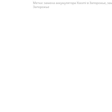
Метки:
замена аккумулятора Xiaomi в Запорожье
,
за
устройств
Запорожье
производ
устройств
избежать 
совмести
оптимальн
дайте раз
Нескольк