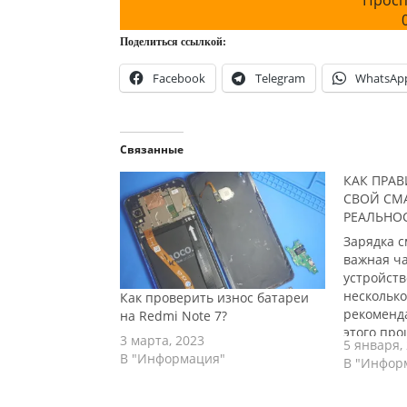
Просп
Поделиться ссылкой:
Facebook
Telegram
WhatsAp
Связанные
КАК ПРА
СВОЙ СМ
РЕАЛЬНО
Зарядка 
важная ча
устройств
нескольк
Как проверить износ батареи
рекоменд
на Redmi Note 7?
этого про
3 марта, 2023
5 января,
Использу
В "Информация"
В "Инфор
зарядное 
Рекоменду
оригинал