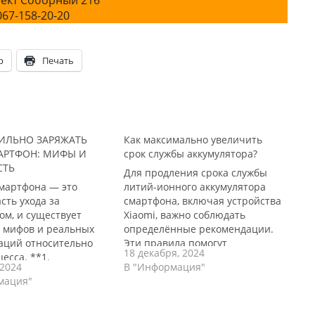
ект Соборный 216
067-158-20-20
p
Печать
ВИЛЬНО ЗАРЯЖАТЬ
Как максимально увеличить
АРТФОН: МИФЫ И
срок службы аккумулятора?
СТЬ
Для продления срока службы
смартфона — это
литий-ионного аккумулятора
сть ухода за
смартфона, включая устройства
ом, и существует
Xiaomi, важно соблюдать
о мифов и реальных
определённые рекомендации.
аций относительно
Эти правила помогут
18 декабря, 2024
цесса. **1.
уменьшить износ батареи и
 2024
В "Информация"
йте оригинальное
сохранить её
мация"
устройство:
производительность на
ется использовать
протяжении длительного
ьные зарядные
времени. Основные советы для