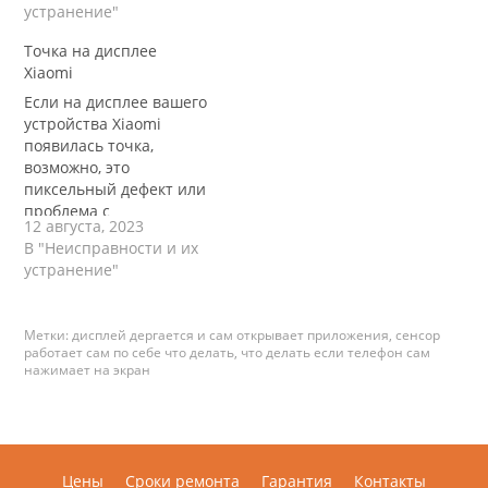
устранение"
несколько шагов, чтобы
причины и шаги,
попытаться устранить
которые вы можете
Точка на дисплее
проблему. Вот
предпринять:
Xiaomi
некоторые действия,
Загрязнение экрана или
Если на дисплее вашего
которые вы можете
сенсора: Пыль, грязь
устройства Xiaomi
предпринять:
или следы пальцев на
появилась точка,
Перезапустите
экране могут мешать
возможно, это
устройство: Простая
нормальной работе
пиксельный дефект или
перезагрузка может
сенсора. Попробуйте
проблема с
помочь устранить
очистить…
12 августа, 2023
отображением.
временные сбои
В "Неисправности и их
Попробуйте выполнить
программного
устранение"
следующие шаги:
обеспечения. Просто
Перезагрузите
выключите телефон и
устройство: Иногда
затем включите его…
Метки:
дисплей дергается и сам открывает приложения
,
сенсор
небольшие глюки могут
работает сам по себе что делать
,
что делать если телефон сам
быть устранены
нажимает на экран
простой перезагрузкой.
Проверьте наличие
обновлений: Проверьте,
нет ли доступных
обновлений для вашей
Цены
Сроки ремонта
Гарантия
Контакты