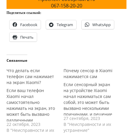
067-158-20-20
Поделиться ссылкой:
Facebook
Telegram
WhatsApp
Печать
Связанные
Что делать если
Почему сенсор в Xiaomi
телефон сам нажимает
нажимается сам
на экран Xiaomi?
Если сенсорный экран
Если ваш телефон
на устройстве Xiaomi
Xiaomi начал
начал нажиматься сам
самостоятельно
собой, это может быть
нажимать на экран, это
вызвано несколькими
может быть вызвано
причинами, и решение
27 сентября, 2023
различными
зависит от источника
22 октября, 2023
В "Неисправности и их
причинами, и вам
проблемы. Вот
В "Неисправности и их
устранение"
потребуется выполнить
некоторые возможные