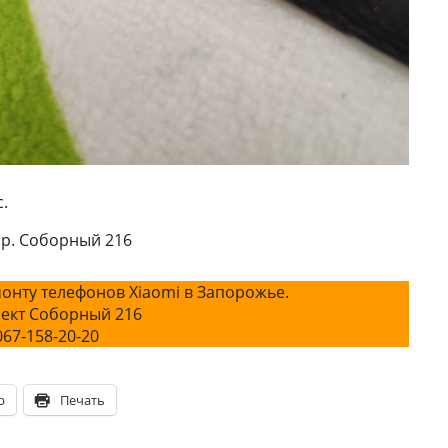
.
пр. Соборный 216
онту телефонов Xiaomi в Запорожье.
ект Соборный 216
067-158-20-20
p
Печать