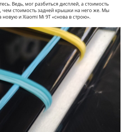
есь. Ведь, мог разбиться дисплей, а стоимость
е, чем стоимость задней крышки на него же. Мы
новую и Xiaomi Mi 9T «снова в строю».