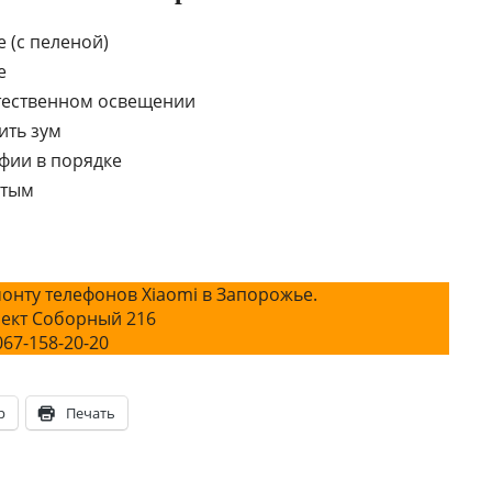
 (с пеленой)
е
тественном освещении
ить зум
фии в порядке
ртым
онту телефонов Xiaomi в Запорожье.
ект Соборный 216
067-158-20-20
p
Печать