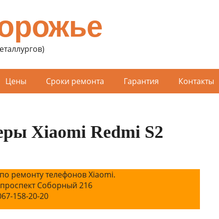
порожье
Металлургов)
Цены
Сроки ремонта
Гарантия
Контакты
еры Xiaomi Redmi S2
по ремонту телефонов Xiaomi.
 проспект Соборный 216
067-158-20-20