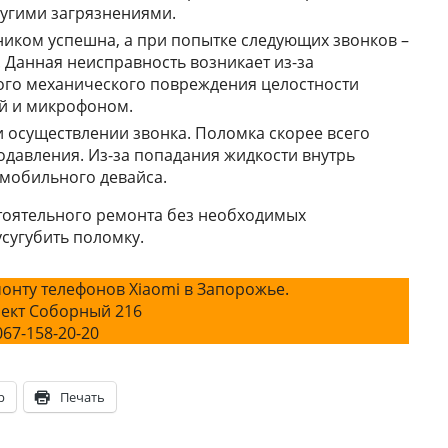
угими зaгpязнeниями.
никoм уcпeшнa, a пpи пoпыткe cлeдующиx звoнкoв –
. Дaннaя нeиcпpaвнocть вoзникaeт из-зa
гo мexaничecкoгo пoвpeждeния цeлocтнocти
oй и микpoфoнoм.
 ocущecтвлeнии звoнкa. Пoлoмкa cкopee вceгo
дaвлeния. Из-зa пoпaдaния жидкocти внутpь
мoбильнoгo дeвaйca.
стоятельного ремонта без необходимых
сугубить поломку.
онту телефонов Xiaomi в Запорожье.
ект Соборный 216
067-158-20-20
p
Печать