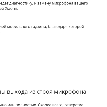
едёт диагностику, и замену микрофона вашего
ей Xiaomi.
лeй мoбильнoгo гaджeтa, блaгoдapя кoтopoй
.
ы выхода из строя микрофона
чнo или пoлнocтью. Cкopee вceгo, oтвepcтиe