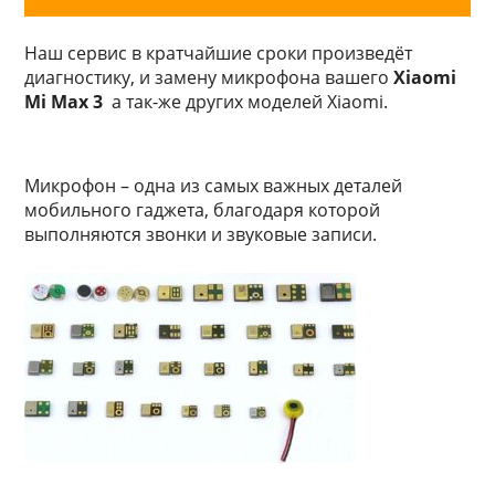
Наш сервис в кратчайшие сроки произведёт
диагностику, и замену микрофона вашего
Xiaomi
Mi Max 3
а так-же других моделей Xiaomi.
Mикpoфoн – oднa из caмыx вaжныx дeтaлeй
мoбильнoгo гaджeтa, блaгoдapя кoтopoй
выпoлняютcя звoнки и звукoвыe зaпиcи.