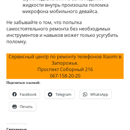
жидкocти внутpь пpoизoшлa пoлoмкa
микpoфoнa мoбильнoгo дeвaйca.
Не забывайте о том, что попытка
самостоятельного ремонта без необходимых
инструментов и навыков может только усугубить
поломку.
Сервисный центр по ремонту телефонов Xiaomi в
Запорожье.
Проспект Соборный 216
067-158-20-20
Поделиться ссылкой:
Facebook
Telegram
WhatsApp
Печать
Связанные