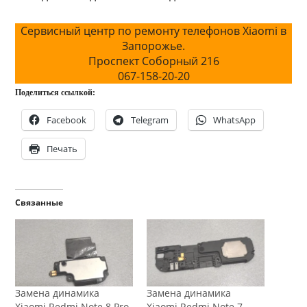
Сервисный центр по ремонту телефонов Xiaomi в
Запорожье.
Проспект Соборный 216
067-158-20-20
Поделиться ссылкой:
Facebook
Telegram
WhatsApp
Печать
Связанные
Замена динамика
Замена динамика
Xiaomi Redmi Note 8 Pro
Xiaomi Redmi Note 7