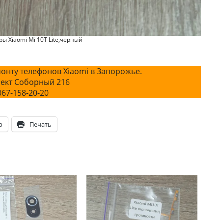
ы Xiaomi Mi 10T Lite,чёрный
онту телефонов Xiaomi в Запорожье.
ект Соборный 216
067-158-20-20
p
Печать