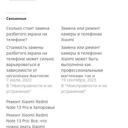
Связанные
Сколько стоит замена
Замена или ремонт
разбитого экрана на
камеры в телефонах
телефоне?
Xiaomi
Стоимость замены
Замена или ремонт
разбитого экрана на
камеры в телефонах
телефоне может сильно
Xiaomi может быть
варьироваться в
выполнена как
зависимости от
профессиональными
нескольких факторов:
мастерами, так и
7 июля, 2023
19 сентября, 2023
Модель телефона:
самостоятельно, если у
В "Неисправности и их
В "Неисправности и их
Стоимость замены
вас есть
устранение"
устранение"
экрана может зависеть
соответствующие
от конкретной модели
навыки и инструменты.
Ремонт Xiaomi Redmi
телефона. Некоторые
Ниже представлены
Note 13 Pro в Запорожье
модели могут иметь
общие шаги, которые
Ремонт Xiaomi Redmi
более дорогие или
вы можете выполнить,
Note 13 Pro: Все, что
сложные экраны, что
чтобы заменить или
нужно знать Xiaomi
повлияет на стоимость
отремонтировать