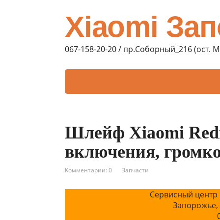
Xiaomi За
067-158-20-20 / пр.Соборный_216 (ост. 
Шлейф Xiaomi Red
включения, громк
Комментарии: 0
Запчасти
Сервисный центр 
Запорожье,