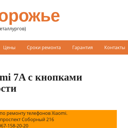
порожье
Металлургов)
Цены
Сроки ремонта
Гарантия
Контакты
mi 7A с кнопками
ости
по ремонту телефонов Xiaomi.
 проспект Соборный 216
067-158-20-20