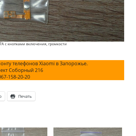
7A с кнопками включения, громкости
онту телефонов Xiaomi в Запорожье.
ект Соборный 216
067-158-20-20
p
Печать