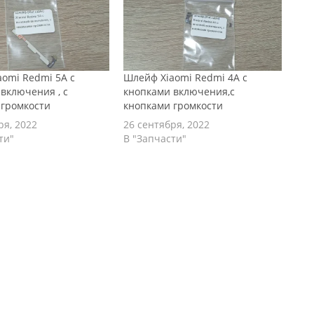
omi Redmi 5A с
Шлейф Xiaomi Redmi 4A с
включения , с
кнопками включения,с
 громкости
кнопками громкости
ря, 2022
26 сентября, 2022
ти"
В "Запчасти"