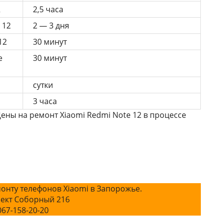
2
2,5 часа
 12
2 — 3 дня
12
30 минут
e
30 минут
сутки
3 часа
Цены на ремонт Xiaomi Redmi Note 12 в процессе
онту телефонов Xiaomi в Запорожье.
ект Соборный 216
067-158-20-20