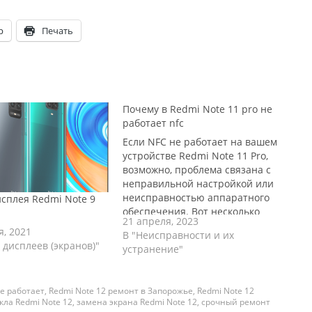
p
Печать
Почему в Redmi Note 11 pro не
работает nfc
Если NFC не работает на вашем
устройстве Redmi Note 11 Pro,
возможно, проблема связана с
неправильной настройкой или
неисправностью аппаратного
сплея Redmi Note 9
обеспечения. Вот несколько
21 апреля, 2023
возможных решений:
я, 2021
В "Неисправности и их
Убедитесь, что NFC включен в
 дисплеев (экранов)"
устранение"
настройках вашего телефона.
Для этого откройте меню
«Настройки» ->
не работает
,
Redmi Note 12 ремонт в Запорожье
,
Redmi Note 12
«Дополнительные настройки» -
кла Redmi Note 12
,
замена экрана Redmi Note 12
,
срочный ремонт
> «NFC» и проверьте, включена