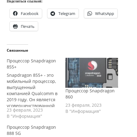
Поделиться ссылкой:
Facebook
Telegram
WhatsApp
Печать
Связанные
Процессор Snapdragon
855+
Snapdragon 855+ - это
мобильный процессор,
выпущенный
Процессор Snapdragon
компанией Qualcomm в
860
2019 году. Он является
23 февраля, 2023
усовершенствованной
23 февраля, 2023
В "Информация"
версией оригинального
В "Информация"
Snapdragon 855,
который был выпущен в
Процессор Snapdragon
начале 2019 года.
888 5G
Snapdragon 855+