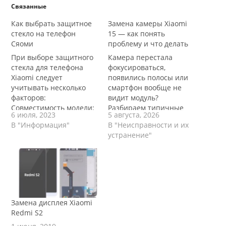
Связанные
Как выбрать защитное
Замена камеры Xiaomi
стекло на телефон
15 — как понять
Сяоми
проблему и что делать
При выборе защитного
Камера перестала
стекла для телефона
фокусироваться,
Xiaomi следует
появились полосы или
учитывать несколько
смартфон вообще не
факторов:
видит модуль?
Совместимость модели:
Разбираем типичные
6 июля, 2023
5 августа, 2026
Убедитесь, что
неисправности камеры
В "Информация"
В "Неисправности и их
защитное стекло
на Xiaomi 15, даём
устранение"
предназначено для
понятные советы по
конкретной модели
диагностике и
Xiaomi, которой вы
рассказываем, когда
владеете. Разные
действительно нужна
модели имеют разные
замена модуля. Статья
размеры и формы
от мастеров сервисного
экранов, поэтому важно
центра Xiaomi Service —
Замена дисплея Xiaomi
выбирать подходящее
практичные
Redmi S2
стекло. Тип стекла:
рекомендации без