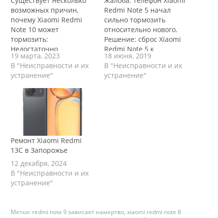
Существует несколько
Жалоба: телефон Xiaomi
возможных причин,
Redmi Note 5 начал
почему Xiaomi Redmi
сильно тормозить
Note 10 может
относительно нового.
тормозить:
Решение: сброс Xiaomi
Недостаточно
Redmi Note 5 к
19 марта, 2023
18 июня, 2019
оперативной памяти
заводским настройкам
В "Неисправности и их
В "Неисправности и их
(RAM): Если вы
или "перепрошивка".
устранение"
устранение"
одновременно
Сделать можно
запускаете много
самостоятельно или в
приложений, может
нашем сервисном
возникнуть нехватка
центре.
оперативной памяти,
что приводит к
замедлению работы
Ремонт Xiaomi Redmi
телефона. Низкий
13C в Запорожье
уровень заряда
12 декабря, 2024
аккумулятора: Если
В "Неисправности и их
заряд аккумулятора
устранение"
низкий, это может
привести к замедлению
работы телефона.
Метки:
redmi note 9 зависает намертво
,
xiaomi redmi note 8
Старая версия