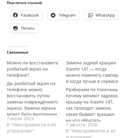
Поделиться ссылкой:
Facebook
Telegram
WhatsApp
Печать
Связанные
Можно ли восстановить
Замена задней крышки
разбитый экран на
Xiaomi 14T — когда
телефоне?
можно поменять самому
и когда лучше в сервисе
Да, разбитый экран на
телефоне можно
Разбираем по полочкам,
восстановить путем
почему меняют заднюю
замены поврежденного
крышку на Xiaomi 14T,
экрана. Замена экрана
как проходит замена,
может быть выполнена
какие бывают крышки,
7 июля, 2023
в сервисном центре
на что обратить
В "Неисправности и их
7 августа, 2026
производителя, в
внимание при выборе
устранение"
В "Неисправности и их
сервисном центре или у
запчасти и что стоит
устранение"