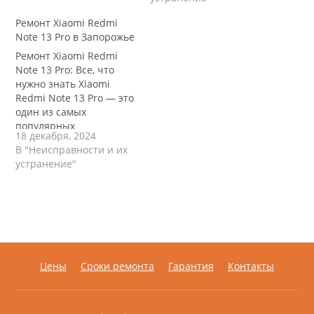
специалистов по
знать перед визитом в
ремонту мобильных
сервис. Практические
Ремонт Xiaomi Redmi
устройств.
советы от мастера
Note 13 Pro в Запорожье
Восстановление экрана
сервисного центра, без
Ремонт Xiaomi Redmi
обычно включает
воды и сложных
Note 13 Pro: Все, что
следующие шаги:
терминов.
нужно знать Xiaomi
Диагностика
Redmi Note 13 Pro — это
повреждений:
один из самых
Специалисты проведут
популярных
диагностику вашего
18 декабря, 2024
смартфонов, который
телефона, чтобы
В "Неисправности и их
сочетает в себе
определить степень
устранение"
высокую
повреждения и
производительность,
убедиться, что…
отличную камеру и
стильный дизайн.
Однако, как и любой
другой гаджет, этот
телефон может
столкнуться с
Цены
Сроки ремонта
Гарантия
Контакты
проблемами,
требующими ремонта.
В этой статье…