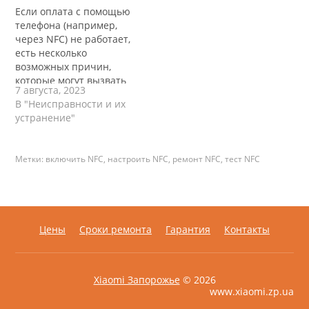
Если оплата с помощью
телефона (например,
через NFC) не работает,
есть несколько
возможных причин,
которые могут вызвать
7 августа, 2023
эту проблему: Отключен
В "Неисправности и их
NFC: Убедитесь, что NFC
устранение"
на вашем телефоне
включен. Вы должны
активировать NFC в
Метки:
включить NFC
,
настроить NFC
,
ремонт NFC
,
тест NFC
настройках устройства
перед тем, как
использовать его для
оплаты или других
функций. Недостаточно
Цены
Сроки ремонта
Гарантия
Контакты
средств: Если вы
пытаетесь…
Xiaomi Запорожье
© 2026
www.xiaomi.zp.ua