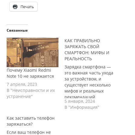
Печать
Связанные
КАК ПРАВИЛЬНО
ЗАРЯЖАТЬ СВОЙ
СМАРТФОН: МИФЫ И
РЕАЛЬНОСТЬ
Зарядка смартфона —
Почему Xiaomi Redmi
это важная часть ухода
Note 10 не заряжается
за устройством, и
7 апреля, 2023
существует несколько
В "Неисправности и их
мифов и реальных
устранение"
рекомендаций
5 января, 2024
относительно этого
В "Информация"
процесса. **1.
Используйте
Как заставить телефон
оригинальное зарядное
заряжаться?
устройство:
Если ваш телефон не
Рекомендуется