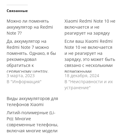
Связанные
Можно ли поменять
Xiaomi Redmi Note 10 не
аккумулятор на Redmi
включается и не
Note 7?
реагирует на зарядку
Да, аккумулятор на
Если ваш Xiaomi Redmi
Redmi Note 7 можно
Note 10 не включается
поменять. Однако, я бы
и не реагирует на
рекомендовал
зарядку, это может быть
обратиться к
связано с несколькими
сервисному центру,
возможными
3 марта, 2023
18 декабря, 2024
чтобы
проблемами. Одна из
В "Информация"
В "Неисправности и их
профессионально
возможных причин —
устранение"
заменить аккумулятор и
это проблемы с
не повредить другие
аккумулятором. Если
Виды аккумуляторов для
компоненты устройства.
аккумулятор полностью
телефонов Xiaomi
Не рекомендуется
разряжен или
Литий-полимерные (Li-
менять аккумулятор
поврежден, телефон
Po): Многие
самостоятельно,
может не включаться. В
современные телефоны,
особенно если вы не
таком случае
включая многие модели
имеете опыта в
подключите устройство